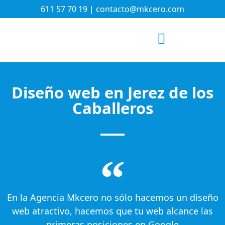
611 57 70 19 | contacto@mkcero.com
¿QUÉ HACEMOS?
EQUIPO MKCERO
Diseño web en Jerez de los
Caballeros
En la Agencia Mkcero no sólo hacemos un diseño
web atractivo, hacemos que tu web alcance las
primeras posiciones en Google