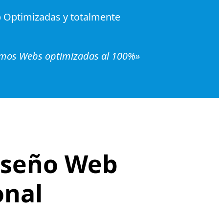
 Optimizadas y totalmente
amos Webs optimizadas al 100%»
Diseño Web
onal