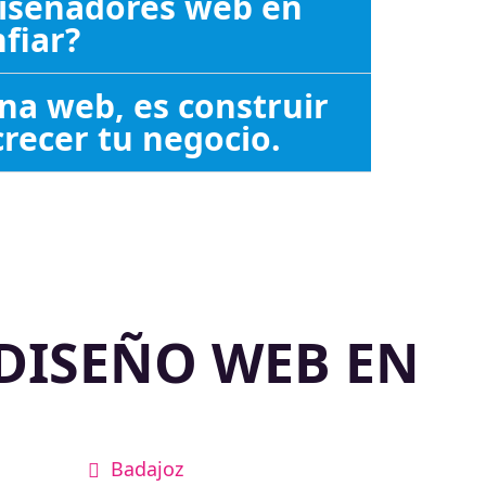
diseñadores web en
nfiar?
na web, es construir
recer tu negocio.
DISEÑO WEB EN
Badajoz