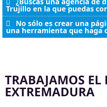
¿Buscas una agencia de 
Trujillo en la que puedas co
No sólo es crear una pági
una herramienta que haga c
TRABAJAMOS EL 
EXTREMADURA